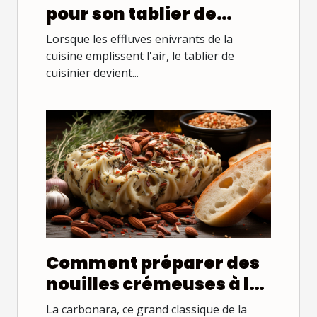
pour son tablier de
cuisinier : coton,
Lorsque les effluves enivrants de la
polyester, ou mélange ?
cuisine emplissent l'air, le tablier de
cuisinier devient...
Comment préparer des
nouilles crémeuses à la
carbonara avec une
La carbonara, ce grand classique de la