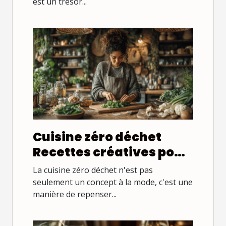
est un trésor...
Cuisine zéro déchet
Recettes créatives pour
valoriser les restes et
La cuisine zéro déchet n'est pas
réduire les déchets
seulement un concept à la mode, c'est une
manière de repenser...