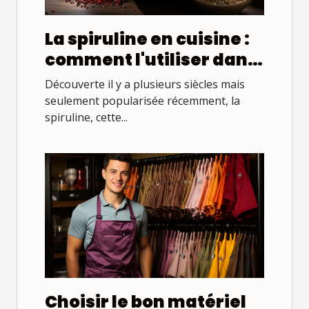
La spiruline en cuisine :
comment l'utiliser dans
vos recettes
Découverte il y a plusieurs siècles mais
seulement popularisée récemment, la
spiruline, cette...
Choisir le bon matériel