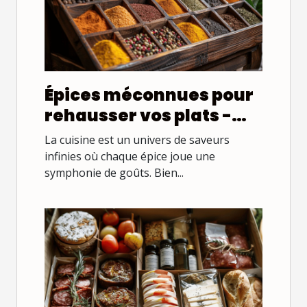
Épices méconnues pour
rehausser vos plats -
Découverte et
La cuisine est un univers de saveurs
associations culinaires
infinies où chaque épice joue une
symphonie de goûts. Bien...