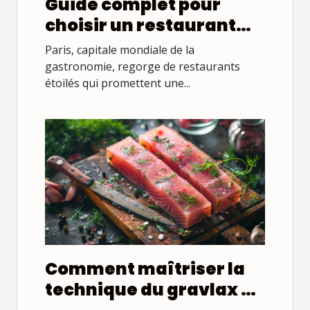
Guide complet pour
choisir un restaurant
étoilé à Paris
Paris, capitale mondiale de la
gastronomie, regorge de restaurants
étoilés qui promettent une...
Comment maîtriser la
technique du gravlax de