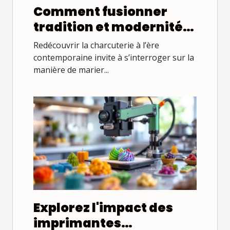
Comment fusionner
tradition et modernité
dans la charcuterie ?
Redécouvrir la charcuterie à l’ère
contemporaine invite à s’interroger sur la
manière de marier...
Explorez l'impact des
imprimantes