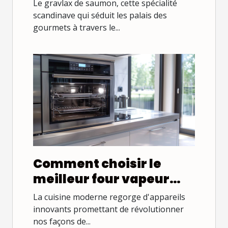
saumon à la scandinave
Le gravlax de saumon, cette spécialité
scandinave qui séduit les palais des
gourmets à travers le...
Comment choisir le
meilleur four vapeur
combiné pour votre
La cuisine moderne regorge d'appareils
cuisine
innovants promettant de révolutionner
nos façons de...