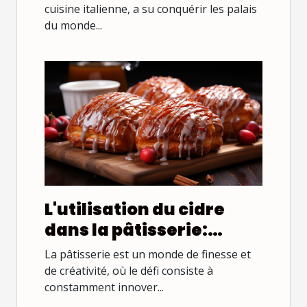
touche épicée
cuisine italienne, a su conquérir les palais
du monde...
L'utilisation du cidre
dans la pâtisserie:
Comment renouveler
La pâtisserie est un monde de finesse et
vos desserts
de créativité, où le défi consiste à
constamment innover...