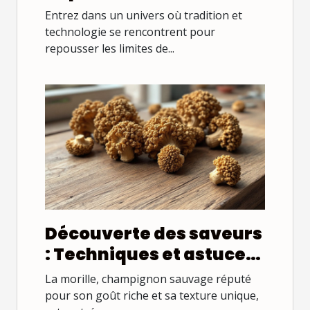
alimentaires sur l'art
Entrez dans un univers où tradition et
pâtissier
technologie se rencontrent pour
repousser les limites de...
Découverte des saveurs
: Techniques et astuces
pour cuisiner les
La morille, champignon sauvage réputé
morilles
pour son goût riche et sa texture unique,