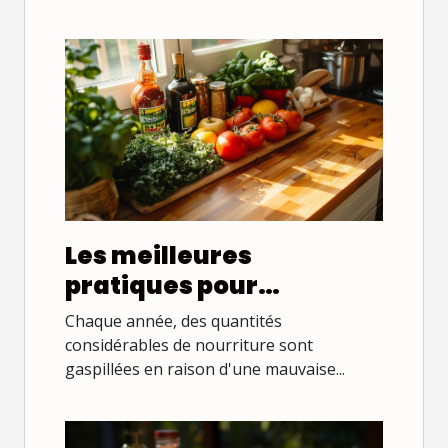
Les meilleures
pratiques pour
conserver les aliments
Chaque année, des quantités
plus longtemps
considérables de nourriture sont
gaspillées en raison d'une mauvaise...