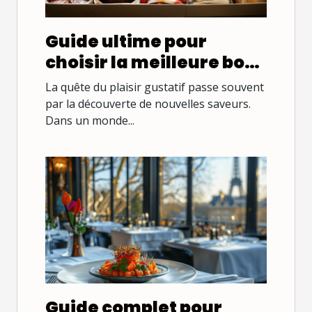
Guide ultime pour
choisir la meilleure box
gastronomique du
La quête du plaisir gustatif passe souvent
marché
par la découverte de nouvelles saveurs.
Dans un monde...
Guide complet pour