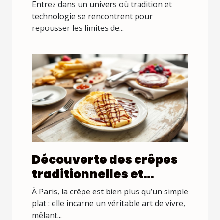
alimentaires sur l'art
Entrez dans un univers où tradition et
pâtissier
technologie se rencontrent pour
repousser les limites de...
Découverte des crêpes
traditionnelles et
modernes à Paris
À Paris, la crêpe est bien plus qu’un simple
plat : elle incarne un véritable art de vivre,
mêlant...