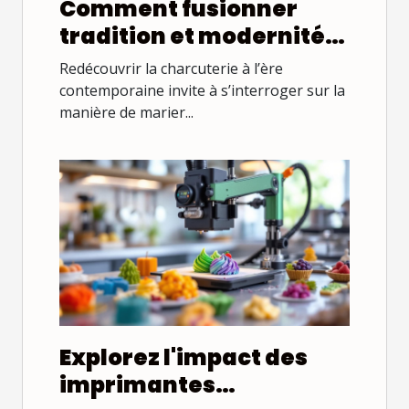
Comment fusionner
tradition et modernité
dans la charcuterie ?
Redécouvrir la charcuterie à l’ère
contemporaine invite à s’interroger sur la
manière de marier...
Explorez l'impact des
imprimantes