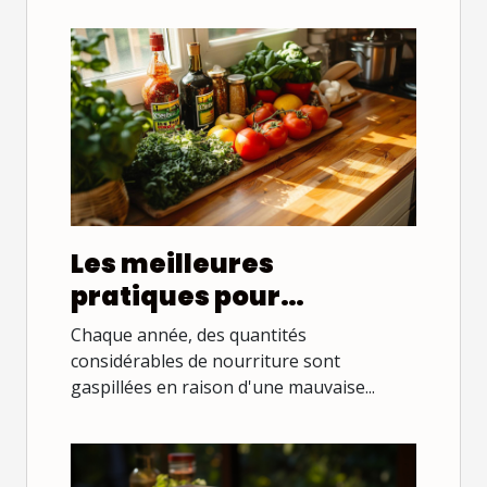
Les meilleures
pratiques pour
conserver les aliments
Chaque année, des quantités
plus longtemps
considérables de nourriture sont
gaspillées en raison d'une mauvaise...