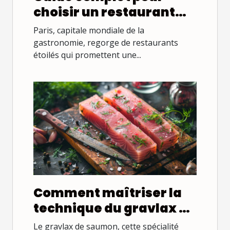
choisir un restaurant
étoilé à Paris
Paris, capitale mondiale de la
gastronomie, regorge de restaurants
étoilés qui promettent une...
Comment maîtriser la
technique du gravlax de
saumon à la scandinave
Le gravlax de saumon, cette spécialité