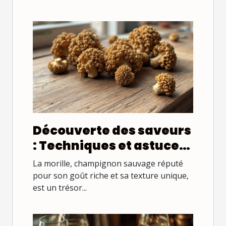
Découverte des saveurs
: Techniques et astuces
pour cuisiner les
La morille, champignon sauvage réputé
morilles
pour son goût riche et sa texture unique,
est un trésor...