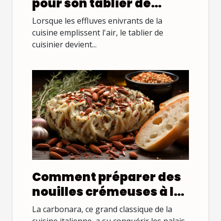
pour son tablier de
cuisinier : coton,
Lorsque les effluves enivrants de la
polyester, ou mélange ?
cuisine emplissent l'air, le tablier de
cuisinier devient...
Comment préparer des
nouilles crémeuses à la
carbonara avec une
La carbonara, ce grand classique de la