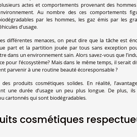
, plusieurs actes et comportements provenant des hommes
’environnement. Au nombre des ces comportements fig
biodégradables par les hommes, les gaz émis par les gr
éhicules d’usage.
es différentes menaces, on peut dire que la tâche est én
e part et la partition jouée par tous sans exception pou
n-être dans un environnement sain. Alors savez-vous que l’ind
 pour l’écosystème? Mais dans le même temps, il serait diff
ent parvenir à une routine beauté écoresponsable ?
es produits cosmétiques solides. En réalité, l’avantag
 ont une durée d’usage un peu plus longue. De plus, ils
ou cartonnés qui sont biodégradables.
duits cosmétiques respectue