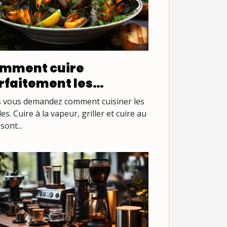
mment cuire
rfaitement les
ules ?
 vous demandez comment cuisiner les
s. Cuire à la vapeur, griller et cuire au
sont...