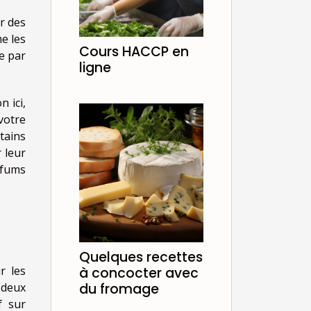
er des
e les
Cours HACCP en
e par
ligne
 ici,
votre
tains
 leur
rfums
Quelques recettes
r les
à concocter avec
 deux
du fromage
f sur