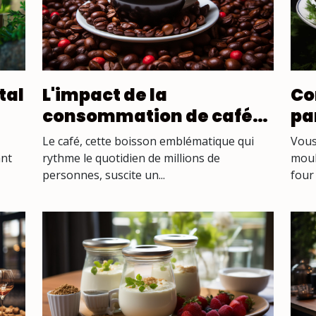
L'impact de la
Co
tal
consommation de café
pa
bio sur la santé générale
mo
Le café, cette boisson emblématique qui
Vous
rythme le quotidien de millions de
moule
ant
personnes, suscite un...
four 