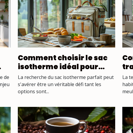
Comment choisir le sac
Co
isotherme idéal pour
tr
chaque occasion ?
me
ue de
La recherche du sac isotherme parfait peut
La t
enjeu
s'avérer être un véritable défi tant les
habi
options sont...
meub