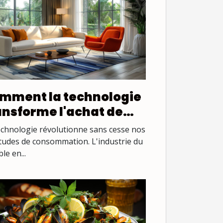
mment la technologie
ansforme l'achat de
ubles en ligne
echnologie révolutionne sans cesse nos
tudes de consommation. L'industrie du
le en...