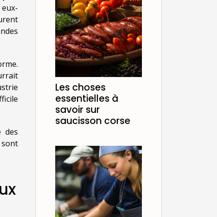
 eux-
urent
andes
orme.
rrait
Les choses
ustrie
essentielles à
icile
savoir sur
saucisson corse
e des
 sont
ux