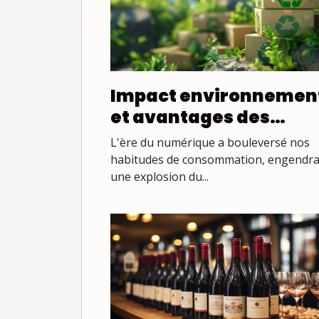
Impact environnemen
et avantages des
emballages
L'ère du numérique a bouleversé nos
responsables dans l'e-
habitudes de consommation, engendr
une explosion du...
commerce