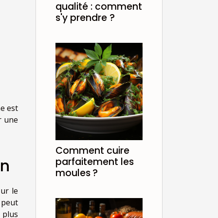
qualité : comment
s'y prendre ?
e est
r une
Comment cuire
in
parfaitement les
moules ?
ur le
 peut
 plus