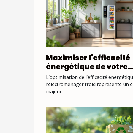
Maximiser l'efficacité
énergétique de votre
électroménager froid
L’optimisation de l’efficacité énergétiq
l’électroménager froid représente un 
majeur...