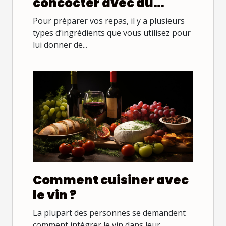
concocter avec du
fromage
Pour préparer vos repas, il y a plusieurs
types d’ingrédients que vous utilisez pour
lui donner de...
Comment cuisiner avec
le vin ?
La plupart des personnes se demandent
comment intégrer le vin dans leur