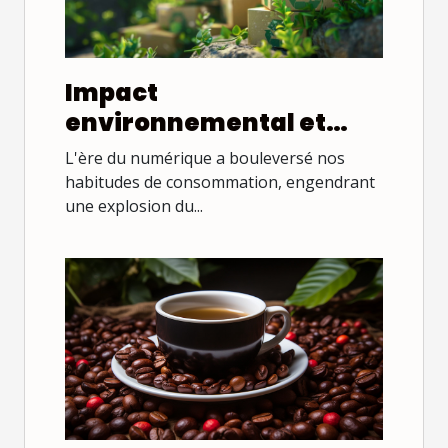
Impact
environnemental et
avantages des
L'ère du numérique a bouleversé nos
emballages
habitudes de consommation, engendrant
une explosion du...
responsables dans l'e-
commerce