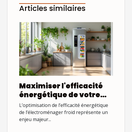
Articles similaires
Maximiser l'efficacité
énergétique de votre
électroménager froid
L’optimisation de l’efficacité énergétique
de l’électroménager froid représente un
enjeu majeur...