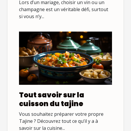
conseils pour bien les
Lors d’un mariage, choisir un vin ou un
choisir
champagne est un véritable défi, surtout
si vous n’y...
Tout savoir sur la
cuisson du tajine
Vous souhaitez préparer votre propre
Tajine ? Découvrez tout ce qu’il y a à
savoir sur la cuisine...