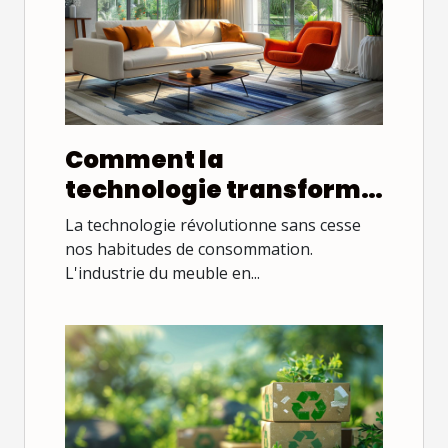
Comment la
technologie transforme
l'achat de meubles en
La technologie révolutionne sans cesse
ligne
nos habitudes de consommation.
L'industrie du meuble en...