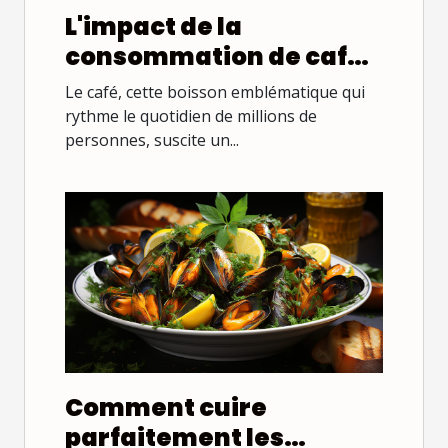
L'impact de la
consommation de café
bio sur la santé générale
Le café, cette boisson emblématique qui
rythme le quotidien de millions de
personnes, suscite un...
Comment cuire
parfaitement les